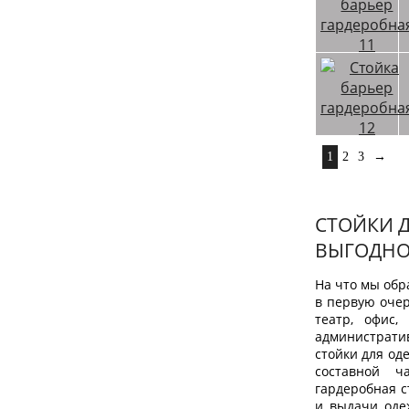
1
2
3
→
CТОЙКИ 
ВЫГОДНО
На что мы обр
в первую очер
театр, офис,
административ
стойки для од
составной ч
гардеробная с
и выдачи оде