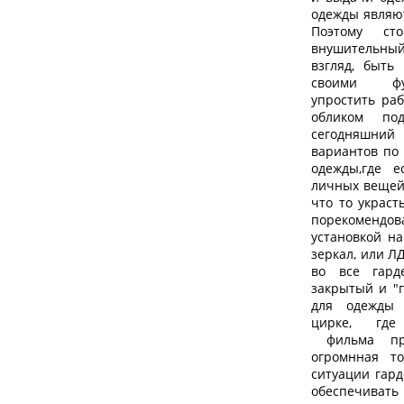
одежды
являют
Поэтому
ст
внушительный
взгляд, быть
своими фун
упростить раб
обликом по
сегодняшний
вариантов по
одежды
,где 
личных вещей 
что то украст
порекомендов
установкой на
зеркал, или Л
во все гард
закрытый и "г
для одежды 
цирке,
где 
фильма пре
огромнная т
ситуации гар
обеспечиват