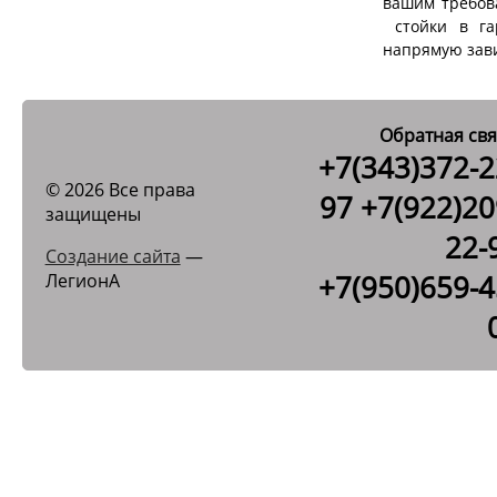
вашим требов
стойки в га
напрямую зав
Обратная свя
+7(343)372-2
© 2026 Все права
97 +7(922)20
защищены
22-
Создание сайта
—
+7(950)659-4
ЛегионА