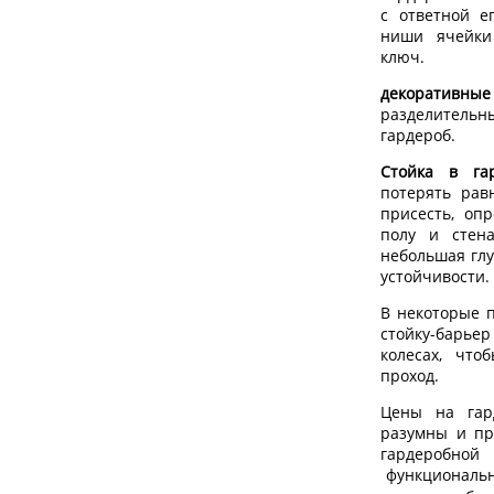
с ответной е
ниши ячейки
ключ.
декоративные
разделительн
гардероб.
Стойка в га
потерять рав
присесть, оп
полу и стен
небольшая гл
устойчивости.
В некоторые 
стойку-барье
колесах, чт
проход.
Цены на гар
разумны и пр
гардеробной
функционально